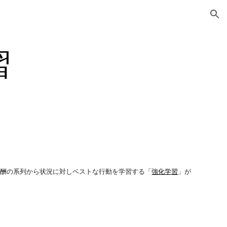
ion
習
報酬の系列から状況に対しベストな行動を学習する「
強化学習
」が