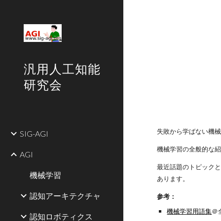
Sk
汎用人工知能
研究会
失敗から学ばない機
SIG-AGI
機械学習の全般的な
AGI
最近話題のトピック
機械学習
あります。
認知アーキテクチャ
参考：
機械学習用語集
＠
認知ロボティクス