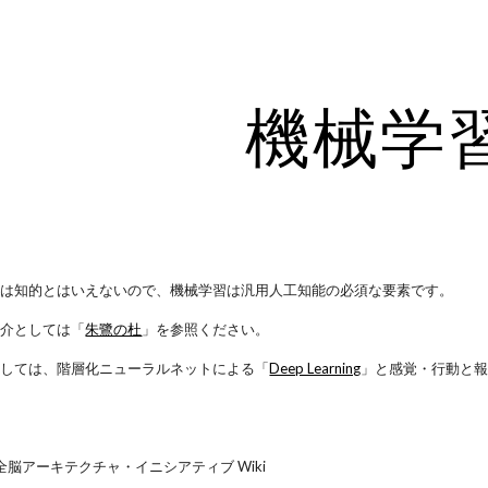
ip to main content
Skip to navigat
機械学
械は知的とはいえないので、機械学習は汎用人工知能の必須な要素です。
紹介としては「
朱鷺の杜
」を参照ください。
としては、階層化ニューラルネットによる「
Deep Learning
」と感覚・行動と
全脳アーキテクチャ・イニシアティブ Wiki