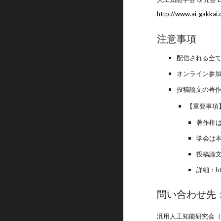
http://www.ai-gakkai.or
注意事項
配信される全
オンライン参
投稿論文の著
【重要事項
著作権
学会は
投稿論
詳細：https
問い合わせ先
汎用人工知能研究会（sig-agi-