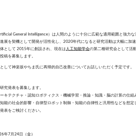
Artificial General Intelligence）は人間のように十分に広範な
進展を契機として開発が活性化し、2020年代になると研究活動は大幅に加
体として 2015年に創設され
、現在は
人工知能学会
の第二種研究会として活
の投稿を募集します。
演として神楽坂やちま氏に再帰的自己改善についてお話しいただく予定です。
る研究発表を募集します。
ーキテクチャ・認知ロボティクス・機械学習・推論・知識・脳の計算の仕組み
工知能の社会的影響・自律型ロボット制御・知能の自律性と汎用性などを想定
非発表をご検討ください。
026年7月24日（金
）