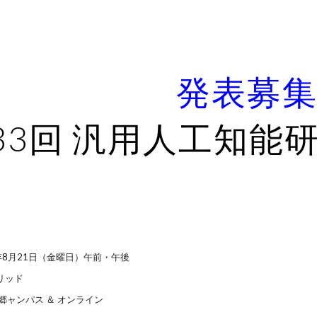
ip to main content
Skip to navigat
発表募
3
3
回 汎用人工知能研究会
年
8
月
21
日（
金
曜日）午前・午後
リッド
郷
ャンパス ＆ オンライン