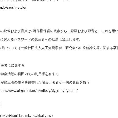
.jp/sig/sig-style/
ての映像および音声は､著作権保護の観点から、録画および録音と、これを用
加に関わるパスワードの第三者への転送は禁止します｡
作権については一般社団法人人工知能学会「研究会への投稿論文等に関する著
】
は著者に帰属する
本学会活動の範囲内での利用権を有する
文が第三者の権利を侵害した場合、著者が一切の責任を負う
://www.ai-gakkai.or.jp/pdf/sig/sig_copyright.pdf
：
kanji [at] ml.ai-gakkai.or.jp）