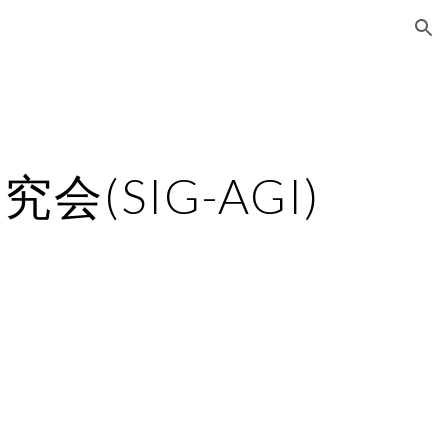
ion
集
(SIG-AGI)