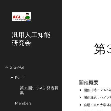
Sk
汎用人工知能
研究会
第
SIG-AGI
Event
開催概要
第33回SIG-AGI発表募
開催日時： 2026
集
開催形式：ハイブ
Members
会場：東京大学
本