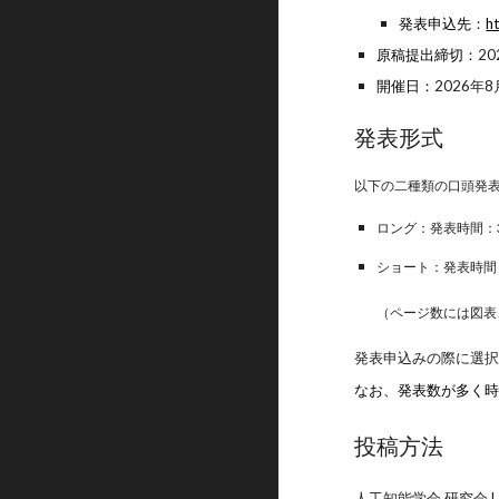
発表申込先：
h
原稿提出締切：
20
開催日：
2026年
8
発表形式
以下の二種類の口頭発
ロング：発表時間：3
ショート：発表時間
（ページ数には図表
発表申込みの際に選
なお、発表数が多く
投稿方法
人工知能学会 研究会 