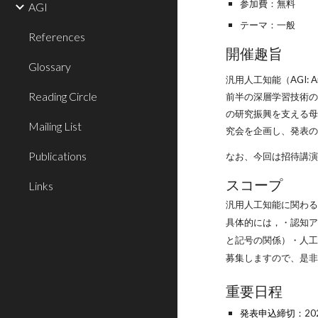
参加費：無料
AGI
テーマ：一般
References
開催趣旨
Glossary
汎用人工知能（AGI: 
Reading Circle
前半の深層学習技術の
の研究振興を支える母
Mailing List
究会を企画し、発表
Publications
なお、今回は招待講
スコープ
Links
汎用人工知能に関わ
具体的には，・認知ア
と記号の関係）・人
募集しますので、是
重要日程
発表申込締切：
2