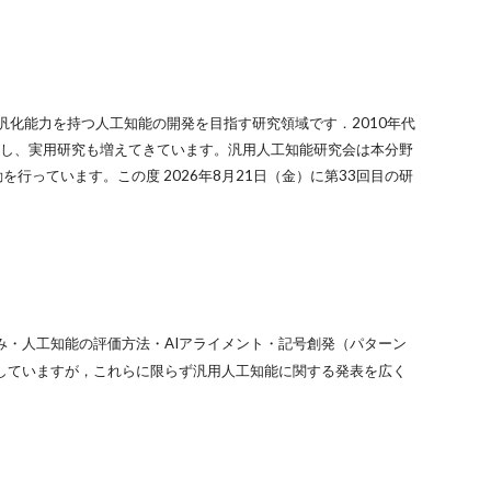
適用範囲と強力な汎化能力を持つ人工知能の開発を目指す研究領域です．2010年代
速し、実用研究も増えてきています。汎用人工知能研究会は本分野
動を行っています。
この度
2026年8月21日（金）に第3
3
回目の研
・人工知能の評価方法・AIアライメント・記号創発（パターン
していますが，これらに限らず汎用人工知能に関する発表を広く