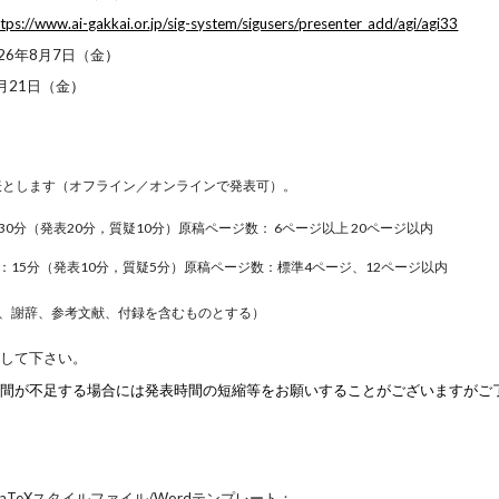
ttps://www.ai-gakkai.or.jp/sig-system/sigusers/presenter_add/agi/agi33
26年
8
月
7
日（金
）
月
21
日（金
）
表とします（オフライン／
オンラインで発表可
）。
0分（発表20分，質疑10分）原稿ページ数： 6ページ以上 20ページ以内
：15分（発表10分，質疑5分）原稿ページ数：標準4ページ
、
12ページ以内
、謝辞、参考文献、付録を含むものとする）
択して下さい。
時間が不足する場合には発表時間の短縮等をお願いすることがございますがご
LaTeXスタイルファイル/Wordテンプレート：